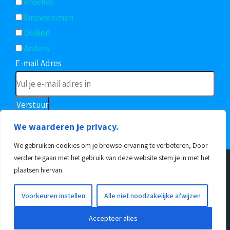
Proefles
Vinzwemmen
Duiken
Anders
E-mail Adres
Verstuur
We waarderen je privacy.
We gebruiken cookies om je browse-ervaring te verbeteren, Door
verder te gaan met het gebruik van deze website stem je in met het
plaatsen hiervan.
© Alle rechten voorbehouden
OSV Delphis
|
Privacyverklaring
|
Gedragscode
| Realisatie:
RED PILL
Voorkeuren instellen
Alle niet noodzakelijke afwijzen
Design
Accepteer alles