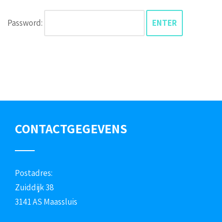
Password:
CONTACTGEGEVENS
Postadres:
Zuiddijk 38
3141 AS Maassluis