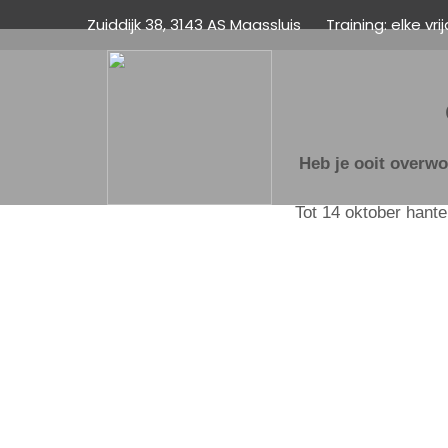
Zuiddijk 38, 3143 AS Maassluis
Training: elke vr
Heb je ooit overwo
Tot 14 oktober hante