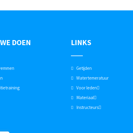
 WE DOEN
LINKS
wemmen
Getijden
en
Watertemeratuur
tietraining
Voor leden
Materiaal
Instructeurs