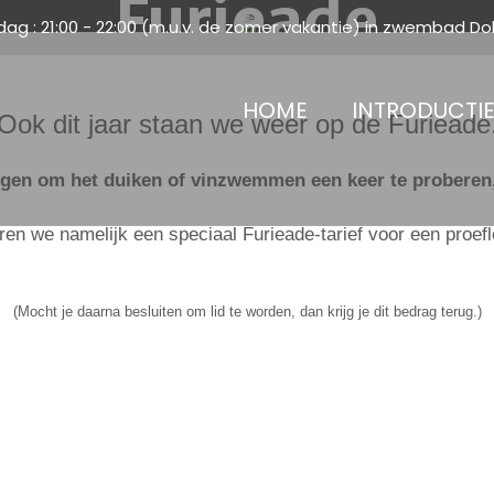
Furieade
ijdag : 21:00 - 22:00 (m.u.v. de zomer vakantie) in zwembad Dol
HOME
INTRODUCTI
Ook dit jaar staan we weer op de Furieade
gen om het duiken of vinzwemmen een keer te proberen, 
ren we namelijk een speciaal Furieade-tarief voor een proefles
(Mocht je daarna besluiten om lid te worden, dan krijg je dit bedrag terug.)