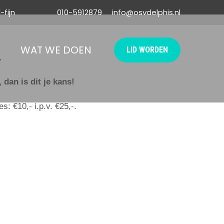
-fijn
010-5912879
info@osvdelphis.nl
E
WAT WE DOEN
LID WORDEN
.
dan is dit je kans!
: €10,- i.p.v. €25,-.